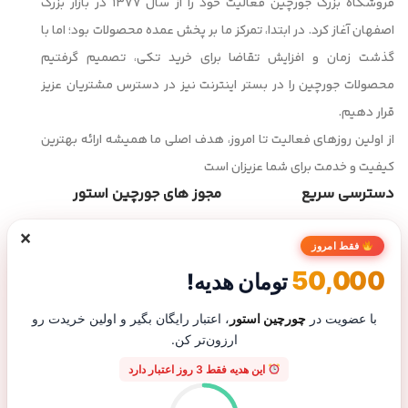
فروشگاه بزرگ جورچین فعالیت خود را از سال ۱۳۷۷ در بازار بزرگ
اصفهان آغاز کرد. در ابتدا، تمرکز ما بر پخش عمده محصولات بود؛ اما با
گذشت زمان و افزایش تقاضا برای خرید تکی، تصمیم گرفتیم
محصولات جورچین را در بستر اینترنت نیز در دسترس مشتریان عزیز
قرار دهیم.
از اولین روزهای فعالیت تا امروز، هدف اصلی ما همیشه ارائه بهترین
کیفیت و خدمت برای شما عزیزان است
دسترسی سریع
مجوز های جورچین استور
×
صفحه اصلی
فقط امروز
فروشگاه
50,000
تومان هدیه!
تماس با ما
درباره ما
با عضویت در
چورچین استور
، اعتبار رایگان بگیر و اولین خریدت رو
ارزون‌تر کن.
پیگیری سفارش
این هدیه فقط 3 روز اعتبار دارد