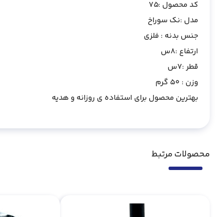
کد محصول :75
مدل :نک سوراخ
جنس بدنه : فلزی
ارتفاع :8س
قطر :7س
وزن : 50 گرم
بهترین محصول برای استفاده ی روزانه و هدیه
محصولات مرتبط