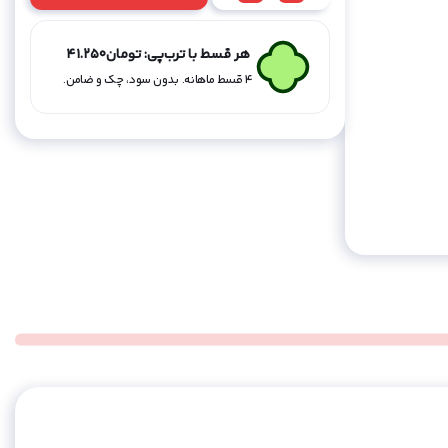
سیگاری
فانتزی
هر قسط با ترب‌پی:
تومان
41.250
بشکه
۴ قسط ماهانه. بدون سود، چک و ضامن.
ای
طرح
11
عدد