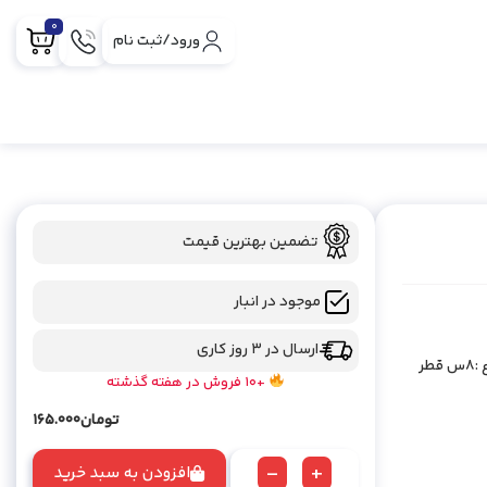
0
ورود/ثبت نام
تضمین بهترین قیمت
موجود در انبار
ارسال در 3 روز کاری
زیر سیگاری کد محصول :75 مدل :نک سوراخ جنس بدنه : فلزی ارتفاع :8س قطر
+10 فروش در هفته گذشته
تومان
165.000
-
+
افزودن به سبد خرید
زیر