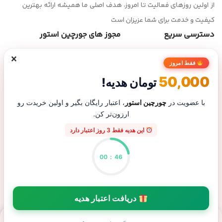
از اولین روزهای فعالیت تا امروز، هدف اصلی ما همیشه ارائه بهترین
کیفیت و خدمت برای شما عزیزان است
دسترسی سریع
مجوز های جورچین استور
×
صفحه اصلی
فقط امروز
فروشگاه
50,000
تومان هدیه!
تماس با ما
درباره ما
با عضویت در
چورچین استور
، اعتبار رایگان بگیر و اولین خریدت رو
ارزون‌تر کن.
پیگیری سفارش
این هدیه فقط 3 روز اعتبار دارد
00
:
46
پاسخگویی تلفنی از شنبه تا پنجشنبه ساعت ۹ الی ۲۰ | شماره تماس :
09130904927 |
برو به بالا
دریافت اعتبار هدیه