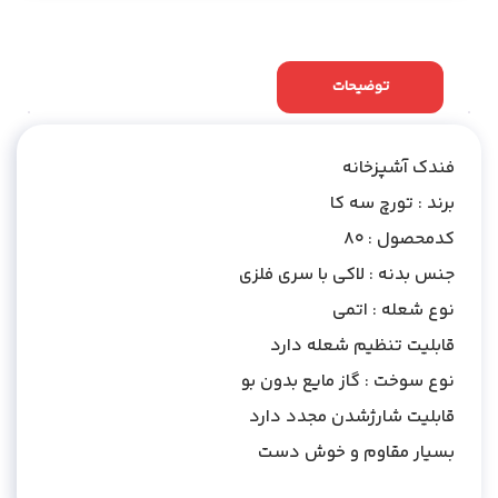
توضیحات
نظرات (0)
فندک آشپزخانه
برند : تورچ سه کا
کدمحصول : 80
جنس بدنه : لاکی با سری فلزی
نوع شعله : اتمی
قابلیت تنظیم شعله دارد
نوع سوخت : گاز مایع بدون بو
قابلیت شارژشدن مجدد دارد
بسیار مقاوم و خوش دست