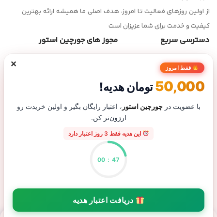
از اولین روزهای فعالیت تا امروز، هدف اصلی ما همیشه ارائه بهترین
کیفیت و خدمت برای شما عزیزان است
دسترسی سریع
مجوز های جورچین استور
×
صفحه اصلی
فقط امروز
فروشگاه
50,000
تومان هدیه!
تماس با ما
درباره ما
با عضویت در
چورچین استور
، اعتبار رایگان بگیر و اولین خریدت رو
ارزون‌تر کن.
پیگیری سفارش
این هدیه فقط 3 روز اعتبار دارد
00
:
46
پاسخگویی تلفنی از شنبه تا پنجشنبه ساعت ۹ الی ۲۰ | شماره تماس :
09130904927 |
برو به بالا
دریافت اعتبار هدیه