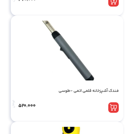
فندک آشپزخانه قلمی اتمی -طوسی
تومان
520.000