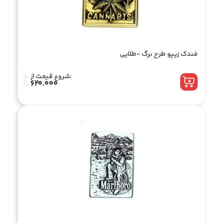
فندک زیپو طرح برگ -طلایی
شروع قیمت از:
تومان
620.000