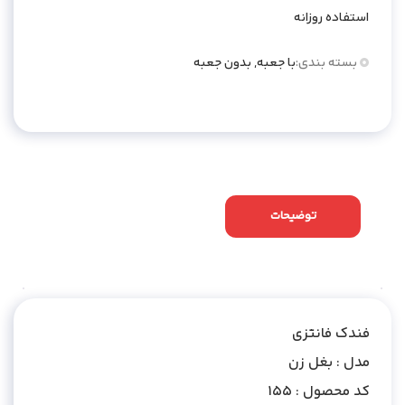
استفاده روزانه
بسته بندی:
با جعبه, بدون جعبه
توضیحات
توضیحات تکمیلی
نظرات (0)
فندک فانتزی
مدل : بغل زن
کد محصول : 155