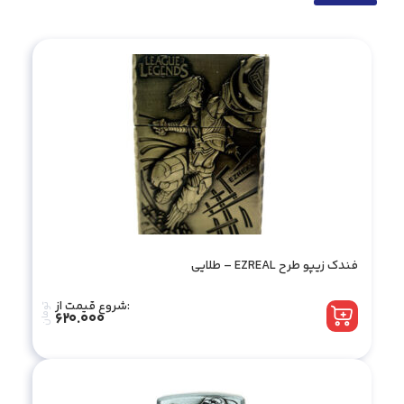
فندک زیپو طرح EZREAL – طلایی
شروع قیمت از:
تومان
620.000