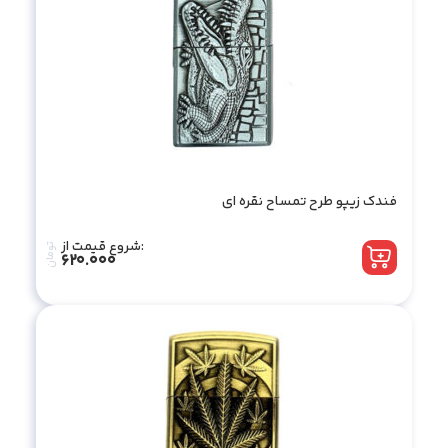
فندک زیپو طرح تمساح نقره ای
شروع قیمت از:
تومان
620.000