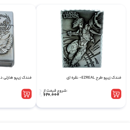
فندک زیپو طرح EZREAL- نقره ای
فندک زیپو هارلی دی
شروع قیمت از:
تومان
620.000