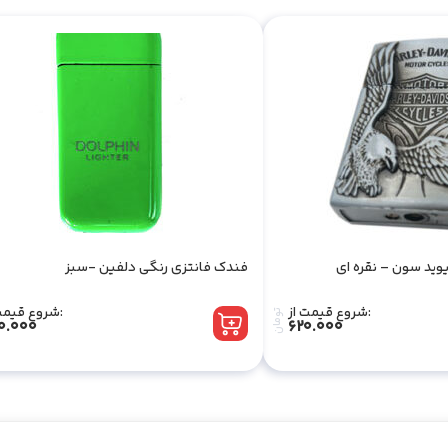
وید سون – نقره ای
فندک فانتزی رنگی دلفین -سبز
شروع قیمت از:
شروع قیمت از:
تومان
0.000
620.000