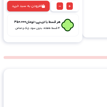
-
+
افزودن به سبد خرید
فندک
طرح
ماشین
هر قسط با ترب‌پی:
تومان
350.000
جی
۴ قسط ماهانه. بدون سود، چک و ضامن.
کلاس
-آبی
عدد