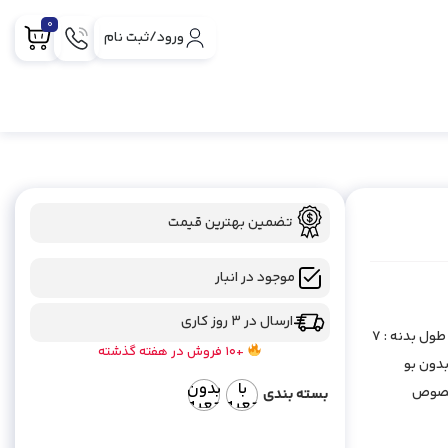
0
ورود/ثبت نام
تضمین بهترین قیمت
موجود در انبار
ارسال در 3 روز کاری
فندک طرح ماشین کد محصول : 104 برند : CAPEX جنس بدنه : فلزی طول بدنه : 7
+10 فروش در هفته گذشته
بدون بو
با
بدون
مخصوص
بسته بندی
جعبه
جعبه