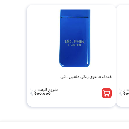
فندک فانتزی رنگی دلفین -آبی
شروع قیمت از:
تومان
تومان
600.000
60