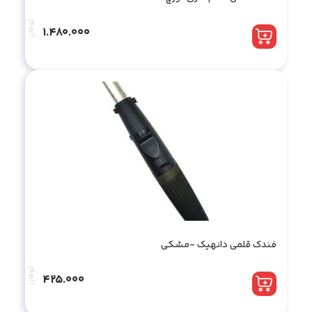
تومان
1.480.000
فندک قلمی دانهیک -مشکی
تومان
425.000