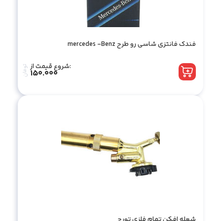
فندک فانتزی شاسی رو طرح mercedes -Benz
شروع قیمت از:
تومان
150.000
شعله افکن تمام فلزی تورچ