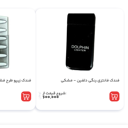
فندک فانتزی رنگی دلفین – مشکی
فندک زیپو طرح فشن
شروع قیمت از:
تومان
600.000