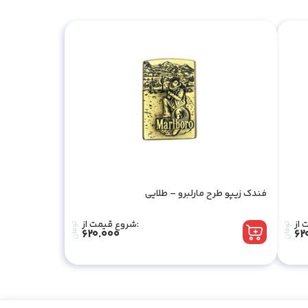
فندک زیپو طرح مارلبرو – طلایی
شروع قیمت از:
تومان
تومان
620.000
62