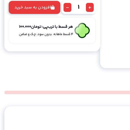
-
+
افزودن به سبد خرید
فندک
مینی
دلفین
هر قسط با ترب‌پی:
تومان
100.000
-سبز
۴ قسط ماهانه. بدون سود، چک و ضامن.
عدد