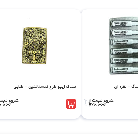
گ – نقره ای
فندک زیپو طرح کنستانتین – طلایی
شروع قیمت از:
شروع قیمت از:
تومان
0.000
620.000