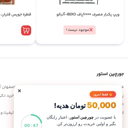
ویپ یکبار مصرف 6000پاف BEKO-آلبالو
قطره جویس قلیان ش
موجود نیست !
جورچین استور
فروشگاه بزرگ جورچین فعالیت خود را از سال ۱۳۷۷
×
فقط امروز
پخش عمده محصولات بود؛ اما با گذشت زمان و افزایش تقاضا برای خرید ت
50,000
جورچین را در بستر اینترنت نیز در دسترس مشتریان عزیز قرار دهیم.
تومان هدیه!
از اولین روزهای فعالیت تا امروز، هدف اصلی ما همیشه ارائه بهترین کیفیت و
با عضویت در
چورچین استور
، اعتبار رایگان
بگیر و اولین خریدت رو ارزون‌تر کن.
00
:
46