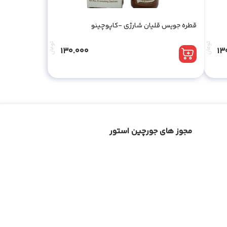
قطره جویس قلیان شارژی -کاپوچینو
تومان
تومان
130.000
13
مجوز های جورچین استور