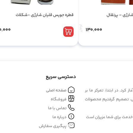
ارژی – پرتقال
قطره جویس قلیان شارژی -شکلات
تومان
0.000
130.000
دسترسی سریع
 در بازار بزرگ اصفهان آغاز کرد. در ابتدا، تمرکز ما بر
صفحه اصلی
کی، تصمیم گرفتیم محصولات
فروشگاه
تماس با ما
 خدمت برای شما عزیزان است
درباره ما
پیگیری سفارش