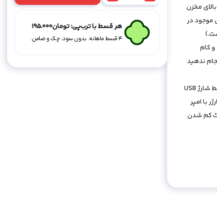
بالای مخزن
شارژی
خودکاری
ی موجود در
هر قسط با ترب‌پی:
تومان
195.000
CE4
ت.)
۴ قسط ماهانه. بدون سود، چک و ضامن.
-
 و کام
آبی
جام ندهید
عدد
4-برای شارژ دستگاه کافی ست مخزن قلیان شارژی را جدا کرده به رابط شارژ USB
 با امپر
ا باعث کم شدن