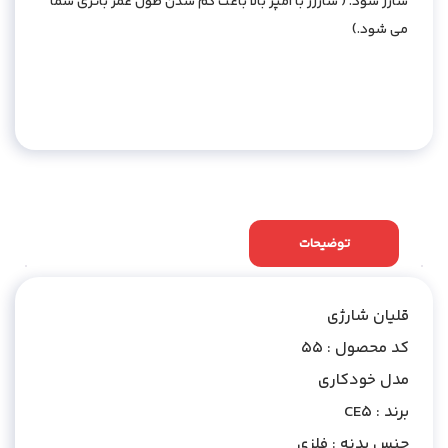
شارژ شود. ( شارژر با آمپر بالا باعث کم شدن طول عمر باتری شما
می شود.)
توضیحات
نظرات (0)
قلیان شارژی
کد محصول : 55
مدل خودکاری
برند : CE5
جنس بدنه : فلزی