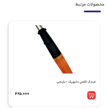
محصولات مرتبط
فندک قلمی دانهیک -نارنجی
تومان
425.000