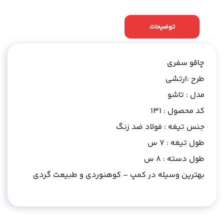
توضیحات
نظرات (0)
چاقو سفری
طرح :ارتشی
مدل : تاشو
کد محصول : 131
جنس تیغه : فولاد ضد زنگ
طول تیغه : 7 س
طول دسته : 8 س
بهترین وسیله در کمپ – کوهنوردی و طبیعت گردی