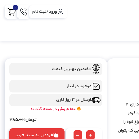
0
ورود/ثبت نام
تضمین بهترین قیمت
موجود در انبار
ارسال در 3 روز کاری
این چراغ قوه سربندی بوسیله دو کش روی پیشانی ثابت می شود و دارای 4
+10 فروش در هفته گذشته
ن سفید و قرمز
تومان
385.000
چراغ قوه را
ی که بتوان
-
+
افزودن به سبد خرید
چراغ