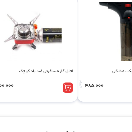
هیک -مشکی
اجاق گاز مسافرتی ضد باد کوچک
تومان
600.000
385.000