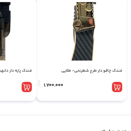
فندک چاقو دار طرح شطرنجی- طلایی
فندک پایه دار دان
تومان
1.700.000