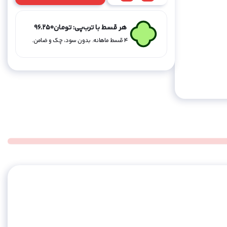
قوه
سربند
هر قسط با ترب‌پی:
تومان
96.250
-
۴ قسط ماهانه. بدون سود، چک و ضامن.
مشکی
عدد