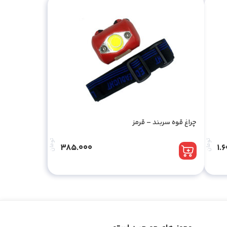
چراغ قوه سربند – قرمز
تومان
تومان
385.000
1.