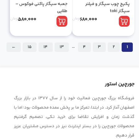
پکیج چوب سیگار و فیلتر
جعبه سیگار پاکتی فوکوس –
سیگار toki
طلایی
680.000
تومان
580.000
تومان
…
←
15
14
13
4
3
2
1
جورچین استور
فروشگاه بزرگ جورچین فعالیت خود را از سال ۱۳۷۷ در بازار بزرگ
اصفهان آغاز کرد. در ابتدا، تمرکز ما بر پخش عمده محصولات بود؛ اما با
گذشت زمان و افزایش تقاضا برای خرید تکی، تصمیم گرفتیم
محصولات جورچین را در بستر اینترنت نیز در دسترس مشتریان عزیز
قرار دهیم.