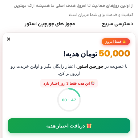
از اولین روزهای فعالیت تا امروز، هدف اصلی ما همیشه ارائه بهترین
کیفیت و خدمت برای شما عزیزان است
دسترسی سریع
مجوز های جورچین استور
×
صفحه اصلی
فقط امروز
فروشگاه
50,000
تومان هدیه!
تماس با ما
درباره ما
با عضویت در
چورچین استور
، اعتبار رایگان بگیر و اولین خریدت رو
ارزون‌تر کن.
پیگیری سفارش
این هدیه فقط 3 روز اعتبار دارد
00
:
47
پاسخگویی تلفنی از شنبه تا پنجشنبه ساعت ۹ الی ۲۰ | شماره تماس :
09130904927 |
برو به بالا
دریافت اعتبار هدیه