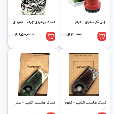
اجاق گاز سفری – قرمز
فندک رومیزی چیف – نقره ای
1.420.000
تومان
4.850.000
تومان
فندک هانست اکلیلی – قهوه
فندک هانست اکلیلی – سبز
ای