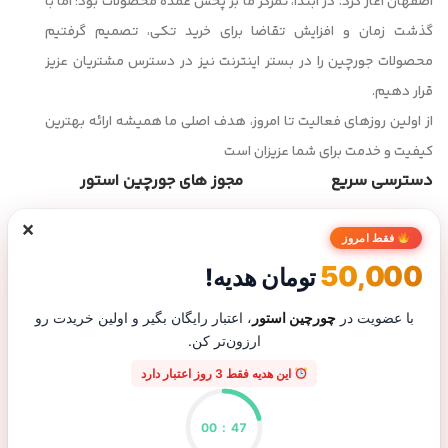
اصفهان آغاز کرد. در ابتدا، تمرکز ما بر پخش عمده محصولات بود؛ اما با
گذشت زمان و افزایش تقاضا برای خرید تکی، تصمیم گرفتیم
محصولات جورچین را در بستر اینترنت نیز در دسترس مشتریان عزیز
قرار دهیم.
از اولین روزهای فعالیت تا امروز، هدف اصلی ما همیشه ارائه بهترین
کیفیت و خدمت برای شما عزیزان است
دسترسی سریع
مجوز های جورچین استور
×
صفحه اصلی
فقط امروز
فروشگاه
50,000
تومان هدیه!
تماس با ما
درباره ما
با عضویت در
چورچین استور
، اعتبار رایگان بگیر و اولین خریدت رو
ارزون‌تر کن.
پیگیری سفارش
این هدیه فقط 3 روز اعتبار دارد
00
:
47
پاسخگویی تلفنی از شنبه تا پنجشنبه ساعت ۹ الی ۲۰ | شماره تماس :