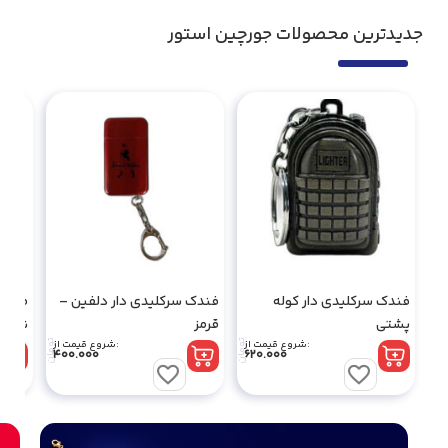
جدیدترین محصولات جورچین استور
فندک سرکلیدی دار کوله
فندک سرکلیدی دار دلفین –
فندک 
پشتی
قرمز
نقره 
تومان
تومان
شروع قیمت از:
شروع قیمت از:
400.000
620.000