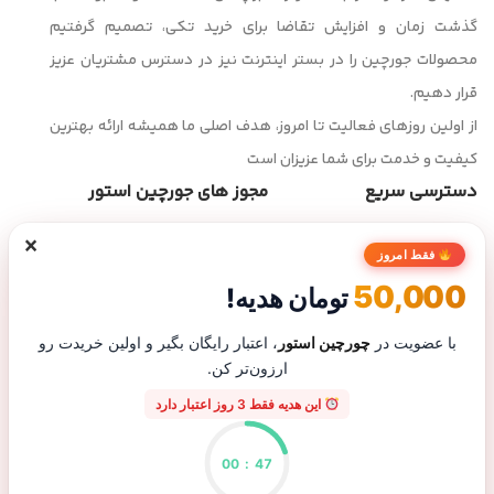
گذشت زمان و افزایش تقاضا برای خرید تکی، تصمیم گرفتیم
محصولات جورچین را در بستر اینترنت نیز در دسترس مشتریان عزیز
قرار دهیم.
از اولین روزهای فعالیت تا امروز، هدف اصلی ما همیشه ارائه بهترین
کیفیت و خدمت برای شما عزیزان است
دسترسی سریع
مجوز های جورچین استور
×
صفحه اصلی
فقط امروز
فروشگاه
50,000
تومان هدیه!
تماس با ما
درباره ما
با عضویت در
چورچین استور
، اعتبار رایگان بگیر و اولین خریدت رو
ارزون‌تر کن.
پیگیری سفارش
این هدیه فقط 3 روز اعتبار دارد
00
:
47
پاسخگویی تلفنی از شنبه تا پنجشنبه ساعت ۹ الی ۲۰ | شماره تماس :