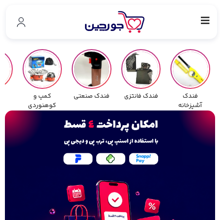
فندک
فندک فانتزی
فندک صنعتی
کمپ و
آشپزخانه
کوهنوردی