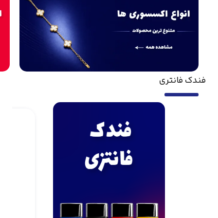
فندک فانتری