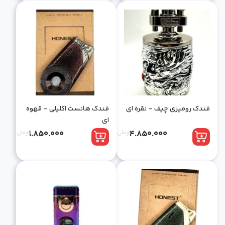
فندک رومیزی چیف – نقره ای
فندک هانست اکلیلی – قهوه
ای
4.850.000
تومان
1.850.000
تومان