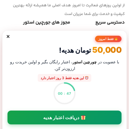
از اولین روزهای فعالیت تا امروز، هدف اصلی ما همیشه ارائه بهترین
کیفیت و خدمت برای شما عزیزان است
دسترسی سریع
مجوز های جورچین استور
×
صفحه اصلی
فقط امروز
فروشگاه
50,000
تومان هدیه!
تماس با ما
درباره ما
با عضویت در
چورچین استور
، اعتبار رایگان بگیر و اولین خریدت رو
ارزون‌تر کن.
پیگیری سفارش
این هدیه فقط 3 روز اعتبار دارد
00
:
47
پاسخگویی تلفنی از شنبه تا پنجشنبه ساعت ۹ الی ۲۰ | شماره تماس :
09130904927 |
برو به بالا
دریافت اعتبار هدیه