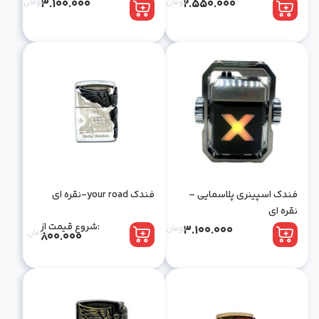
2.550.000
تومان
3.100.000
تومان
فندک اسپینری پلاسمایی –
فندک your road-نقره ای
نقره ای
شروع قیمت از:
3.100.000
تومان
تومان
800.000