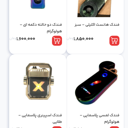
فندک هانست اکلیلی – سبز
فندک دو حالته دکمه ای –
هولوگرام
1.850.000
تومان
1.600.000
تومان
فندک لمسی پلاسمایی –
فندک اسپینری پلاسمایی –
هولوگرام
طلایی