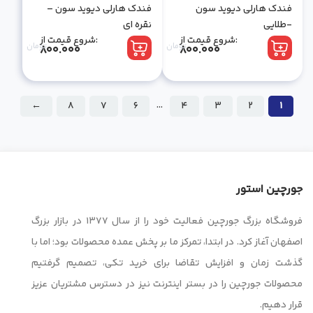
فندک هارلی دیوید سون
فندک هارلی دیوید سون –
-طلایی
نقره ای
شروع قیمت از:
شروع قیمت از:
تومان
تومان
800.000
800.000
…
←
8
7
6
4
3
2
1
جورچین استور
فروشگاه بزرگ جورچین فعالیت خود را از سال ۱۳۷۷ در بازار بزرگ
اصفهان آغاز کرد. در ابتدا، تمرکز ما بر پخش عمده محصولات بود؛ اما با
گذشت زمان و افزایش تقاضا برای خرید تکی، تصمیم گرفتیم
محصولات جورچین را در بستر اینترنت نیز در دسترس مشتریان عزیز
قرار دهیم.